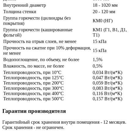
Внутренний диаметр
18 - 1020 мм
Толщина стенки
20 - 120 мм
Группа горючести (цилиндры без
КМ0 (НГ)
покрытия)
Группа горючести (кашированные
КМ1 (Г1, В1, Д1,
фольгой)
Т1)
Прочность на отрыв слоев, не менее
15 кПа
Прочность на сжатие при 10% деформация,
15 кПа
не менее
Водопоглощение, по объему, не более
1,5%
Влажность, по массе, не более
0,5%
Теплопроводность, при 10°С
0,034 Вт/(м*К)
Теплопроводность, при 125°С
0,047 Вт/(м*К)
Теплопроводность, при 200°С
0,059 Вт/(м*К)
Теплопроводность, при 300°С
0,083 Вт/(м*К)
Теплопроводность, при 400°С
0,116 Вт/(м*К)
Теплопроводность, при 500°С
0,157 Вт/(м*К)
Гарантии производителя
Гарантийный срок хранения внутри помещения - 12 месяцев.
Срок хранения - не ограничен.