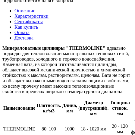
подробно ответим на все вопросы
Описание
Характеристики
Сертификаты
Как купить
Оплата
Доставка
Минераловатные цилиндры "THERMOLINE"
идеально
подходят для теплоизоляции магистральных тепловых сетей,
трубопроводов, холодного и горячего водоснабжения.
Каменная вата, из которой изготавливаются цилиндры,
обладает высокой механической прочностью и химической
стойкостью к маслам, растворителям, щелочам. Вата не горит
и обладает выраженными водоотталкивающими свойствами,
ко всему прочему имеет высокие теплоизоляционные
свойства в пределах широкого температурного диапазона.
Диаметр
Толщина
Плотность,
Длина,
Наименование
(внутренний),
стенок,
кг/м3
мм
мм
мм
20 - 120
THERMOLINE
80, 100
1000
18 - 1020 мм
мм
ф