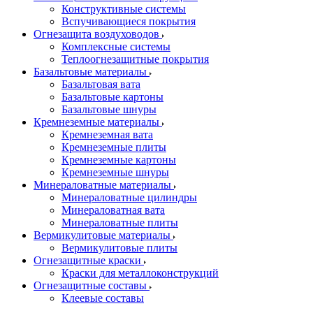
Конструктивные системы
Вспучивающиеся покрытия
Огнезащита воздуховодов
Комплексные системы
Теплоогнезащитные покрытия
Базальтовые материалы
Базальтовая вата
Базальтовые картоны
Базальтовые шнуры
Кремнеземные материалы
Кремнеземная вата
Кремнеземные плиты
Кремнеземные картоны
Кремнеземные шнуры
Минераловатные материалы
Минераловатные цилиндры
Минераловатная вата
Минераловатные плиты
Вермикулитовые материалы
Вермикулитовые плиты
Огнезащитные краски
Краски для металлоконструкций
Огнезащитные составы
Клеевые составы