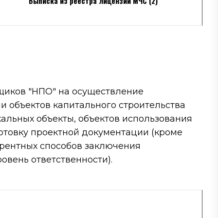
Выписка из реестра лицензий МЧС (2)
иков "НПО" на осуществление
и объектов капитального строительства
кальных объекты, объектов использования
отовку проектной документации (кроме
урентных способов заключения
овень ответственности).