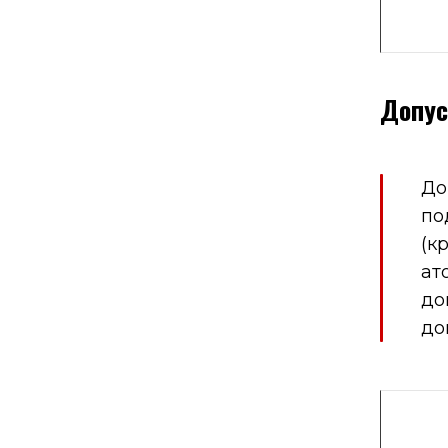
Допус
До
по
(к
ат
до
до