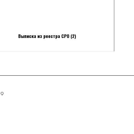
Выписка из реестра СРО (2)
198097, Россия, г. Санкт-Петербург, пр. Стачек, д. 47А, "БЦ 