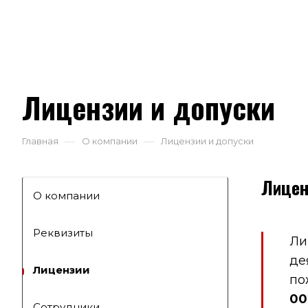
Лицензии и допуски
—
—
Главная
О компании
Лицензии и допуски
Лицен
О компании
Реквизиты
Ли
де
Лицензии
по
00
Сотрудники