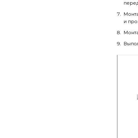
перед
Монта
и про
Монта
Выпол