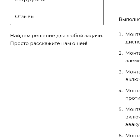
Отзывы
Выполня
Монта
Найдем решение для любой задачи.
диспе
Просто расскажите нам о ней!
Монта
элеме
Монта
включ
Монта
проти
Монта
включ
эваку
Монта