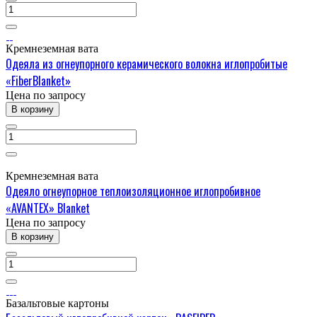
Кремнеземная вата
Одеяла из огнеупорного керамического волокна иглопробитые
«FiberBlanket»
Цена по зап
р
осу
В корзину
Кремнеземная вата
Одеяло огнеупорное теплоизоляционное иглопробивное
«AVANTEX» Blanket
Цена по зап
р
осу
В корзину
Базальтовые картоны