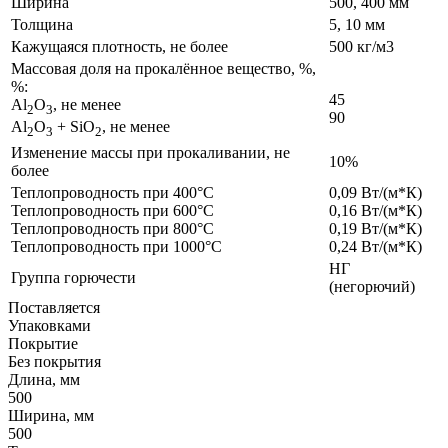
Ширина
500, 400 мм
Толщина
5, 10 мм
Кажущаяся плотность, не более
500 кг/м3
Массовая доля на прокалённое вещество, %,
%:
45
Al
O
, не менее
2
3
90
Al
O
+ SiO
, не менее
2
3
2
Изменение массы при прокаливании, не
10%
более
Теплопроводность при 400°С
0,09 Вт/(м*К)
Теплопроводность при 600°С
0,16 Вт/(м*К)
Теплопроводность при 800°С
0,19 Вт/(м*К)
Теплопроводность при 1000°С
0,24 Вт/(м*К)
НГ
Группа горючести
(негорючий)
Поставляется
Упаковками
Покрытие
Без покрытия
Длина, мм
500
Ширина, мм
500