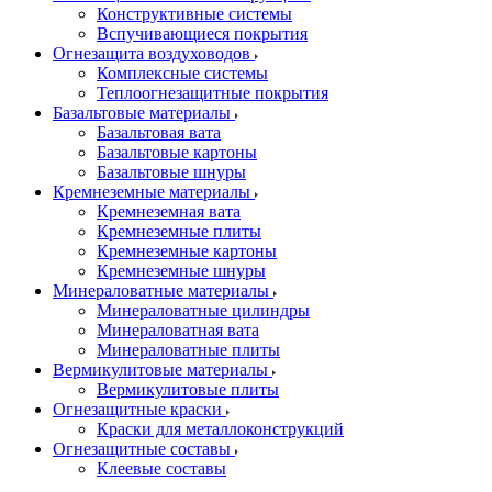
Конструктивные системы
Вспучивающиеся покрытия
Огнезащита воздуховодов
Комплексные системы
Теплоогнезащитные покрытия
Базальтовые материалы
Базальтовая вата
Базальтовые картоны
Базальтовые шнуры
Кремнеземные материалы
Кремнеземная вата
Кремнеземные плиты
Кремнеземные картоны
Кремнеземные шнуры
Минераловатные материалы
Минераловатные цилиндры
Минераловатная вата
Минераловатные плиты
Вермикулитовые материалы
Вермикулитовые плиты
Огнезащитные краски
Краски для металлоконструкций
Огнезащитные составы
Клеевые составы